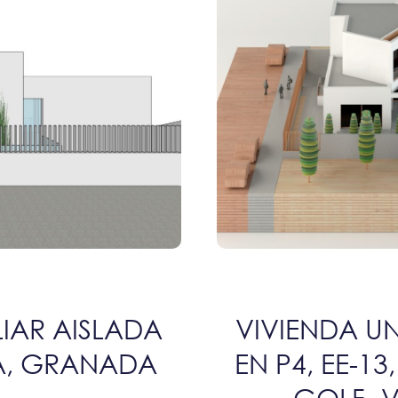
LIAR AISLADA
VIVIENDA UN
RA, GRANADA
EN P4, EE-1
GOLF- V