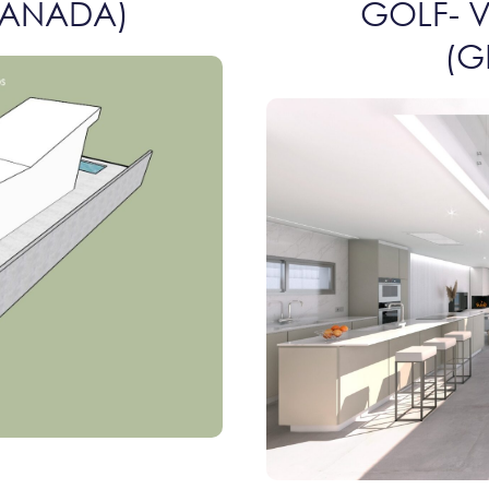
RANADA)
GOLF- V
(G