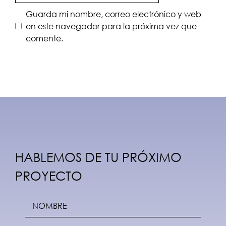
Guarda mi nombre, correo electrónico y web
en este navegador para la próxima vez que
comente.
A
l
t
e
r
n
HABLEMOS DE TU PRÓXIMO
a
PROYECTO
t
i
v
e
: