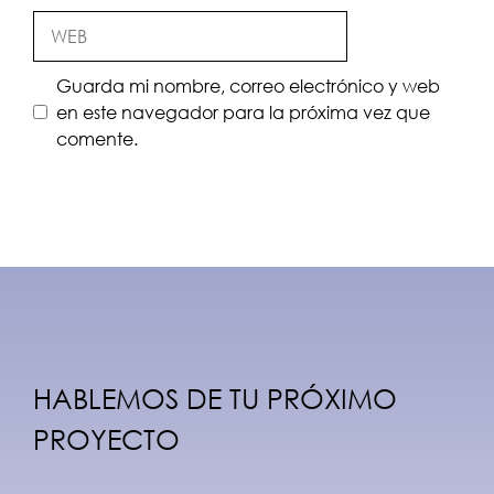
Web
Guarda mi nombre, correo electrónico y web
en este navegador para la próxima vez que
comente.
A
l
t
e
r
n
HABLEMOS DE TU PRÓXIMO
a
PROYECTO
t
i