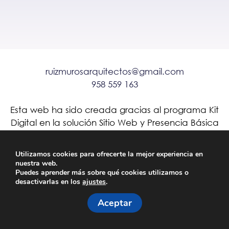
ruizmurosarquitectos@gmail.com
958 559 163
Esta web ha sido creada gracias al programa Kit
Digital en la solución Sitio Web y Presencia Básica
en Internet
Utilizamos cookies para ofrecerte la mejor experiencia en
nuestra web.
Puedes aprender más sobre qué cookies utilizamos o
desactivarlas en los
ajustes
.
Web hecha por close
Aviso legal
Política de privacidad
Cookies
Aceptar